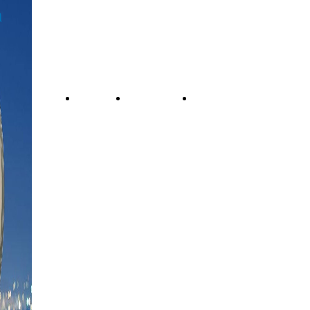
a
MyBusiness
Home
Impianti
Reti
di
Wifi
Sicurezza
Servizi professionali per
soluzioni residenziali e
aziendali
Installazione di impianti
antenne per digitale
terrestre e satellitare